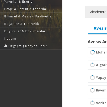
Yayınlar & Eserler
Proje & Patent & Tasarım
Akademik F
Bilimsel & Mesleki Faaliyetler
Başarılar & Tanınırlık
Avesis
Duyurular & Dokümanlar
İletişim
Avesis Ar
Özgeçmiş Dosyası İndir
Mühend
Algori
Yapay
Biyome
Verita