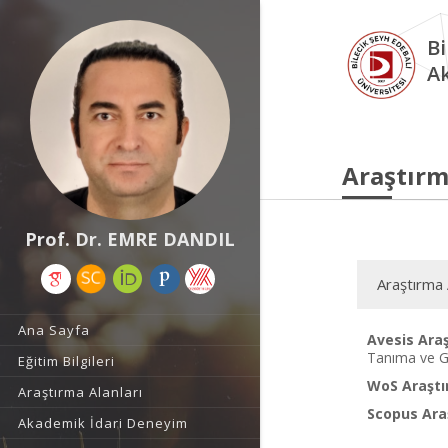
Bi
A
Araştırm
Prof. Dr. EMRE DANDIL
Araştırma 
Ana Sayfa
Avesis Araş
Tanıma ve G
Eğitim Bilgileri
WoS Araştı
Araştırma Alanları
Scopus Araş
Akademik İdari Deneyim