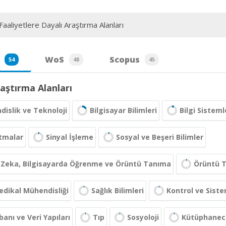
aaliyetlere Dayalı Araştırma Alanları
WoS
Scopus
54
48
45
aştırma Alanları
islik ve Teknoloji
Bilgisayar Bilimleri
Bilgi Sistem
tmalar
Sinyal İşleme
Sosyal ve Beşeri Bilimler
 Zeka, Bilgisayarda Öğrenme ve Örüntü Tanıma
Örüntü T
dikal Mühendisliği
Sağlık Bilimleri
Kontrol ve Sist
banı ve Veri Yapıları
Tıp
Sosyoloji
Kütüphaneci