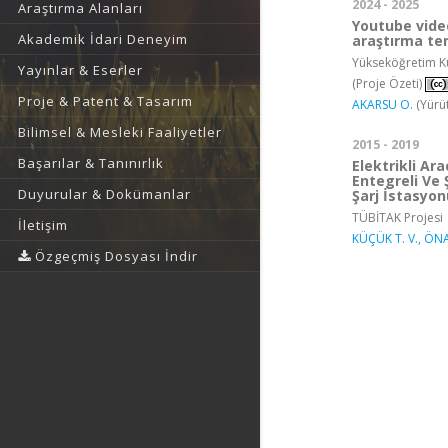
2024 - 2025
Araştırma Alanları
Youtube video
Akademik İdari Deneyim
araştırma te
Yükseköğretim Ku
Yayınlar & Eserler
(Proje Özeti)
Proje & Patent & Tasarım
AKARSU O.
(Yürü
Bilimsel & Mesleki Faaliyetler
2015 - 2019
Başarılar & Tanınırlık
Elektrikli Ar
Entegreli Ve 
Duyurular & Dokümanlar
Şarj İstasyon
TÜBİTAK Projesi
İletişim
KÜÇÜK T. V.
,
ÖNA
Özgeçmiş Dosyası İndir