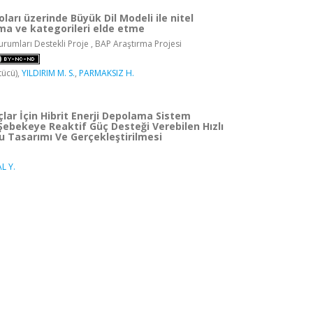
ları üzerinde Büyük Dil Modeli ile nitel
ma ve kategorileri elde etme
rumları Destekli Proje , BAP Araştırma Projesi
tücü),
YILDIRIM M. S.
,
PARMAKSIZ H.
açlar İçin Hibrit Enerji Depolama Sistem
Şebekeye Reaktif Güç Desteği Verebilen Hızlı
u Tasarımı Ve Gerçekleştirilmesi
L Y.