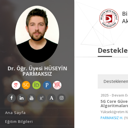
Bi
A
Destekle
Dr. Öğr. Üyesi HÜSEYİN
PARMAKSIZ
Desteklenen
2025 - Devam E
5G Core Güven
Algoritmaları 
Yükseköğretim Ku
Ana Sayfa
PARMAKSIZ H.
(Y
Eğitim Bilgileri