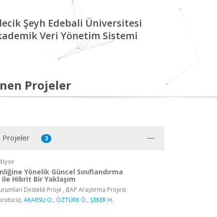
lecik Şeyh Edebali Üniversitesi
kademik Veri Yönetim Sistemi
nen Projeler
 Projeler
3
diyor
liğine Yönelik Güncel Sınıflandırma
ile Hibrit Bir Yaklaşım
rumları Destekli Proje , BAP Araştırma Projesi
ürütücü),
AKARSU O.
,
ÖZTÜRK Ö.
,
ŞEKER H.