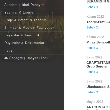
SERAMİĞİN G
Akademik İdari Deneyim
Bebek O.
Yayınlar & Eserler
Kasım 2022
Proje & Patent & Tasarım
Teorik-Pratik
Bebek O.
Bilimsel & Mesleki Faaliyetler
Başarılar & Tanınırlık
Kasım 2022
Miras Semboll
Duyurular & Dokümanlar
Bebek O.
İletişim
Ekim 2022
Özgeçmiş Dosyası İndir
CRAFTİSTANBU
Grup Sergisi
Bebek O.
Ekim 2022
Uluslararası 
Bebek O.
Mayıs 2022
ARTCONTACTİ