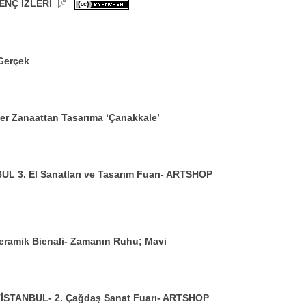
ENÇ İZLERİ
-Gerçek
er Zanaattan Tasarıma ‘Çanakkale’
L 3. El Sanatları ve Tasarım Fuarı- ARTSHOP
Seramik Bienali- Zamanın Ruhu; Mavi
STANBUL- 2. Çağdaş Sanat Fuarı- ARTSHOP