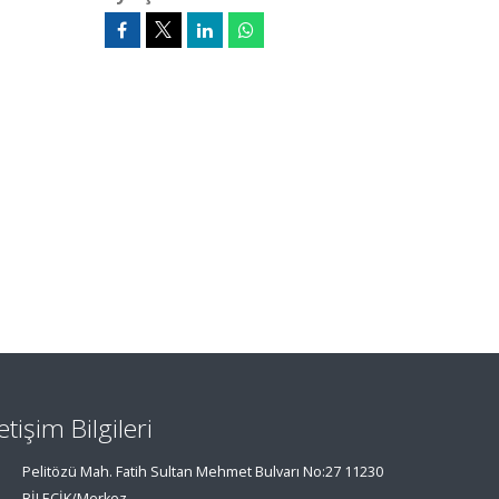
letişim Bilgileri
Pelitözü Mah. Fatih Sultan Mehmet Bulvarı No:27 11230
BİLECİK/Merkez