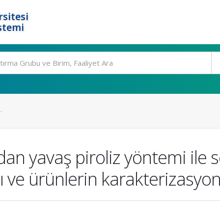
rsitesi
stemi
.
dan yavaş piroliz yöntemi ile s
sı ve ürünlerin karakterizasyo