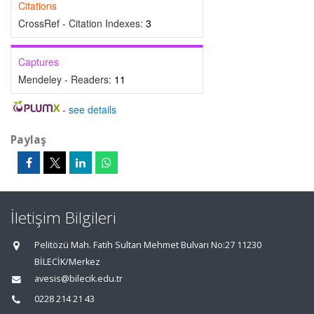
Citations
CrossRef - Citation Indexes:
3
Captures
Mendeley - Readers:
11
-
see details
Paylaş
İletişim Bilgileri
Pelitözü Mah. Fatih Sultan Mehmet Bulvarı No:27 11230
BİLECİK/Merkez
avesis@bilecik.edu.tr
0228 214 21 43