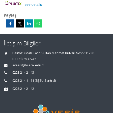
-
see details
Paylaş
İletişim Bilgileri
Pelitözü Mah. Fatih Sultan Mehmet Bulvarı No:27 11230
BİLECİK/Merkez
avesis@bilecik.edu.tr
0228 214 21 43
0228 214 11 11 (BŞEÜ Santral)
0228 214 21 42