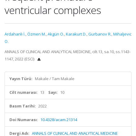
ventricular complexes
Ardahanlı İ.
,
Özmen M.
,
Akgün O.
,
Karakurt D.
,
Gurbanov R.
,
Mıhaljevıc
O.
ANNALS OF CLINICAL AND ANALYTICAL MEDICINE, cilt.13, sa.10, ss.1143-
1147, 2022 (ESCI)
Yayın Türü:
Makale / Tam Makale
Cilt numarası:
13
Sayı:
10
Basım Tarihi:
2022
Doi Numarası:
10.4328/acam.21314
Dergi Adı:
ANNALS OF CLINICAL AND ANALYTICAL MEDICINE