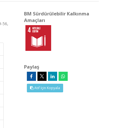
BM Sürdürülebilir Kalkınma
Amaçları
9-56,
Paylaş
Atıf İçin Kopyala