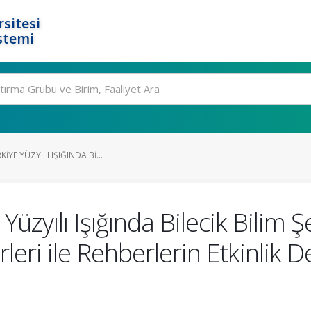
rsitesi
stemi
IYE YÜZYILI IŞIĞINDA BI...
üzyılı Işığında Bilecik Bilim 
rleri ile Rehberlerin Etkinlik 