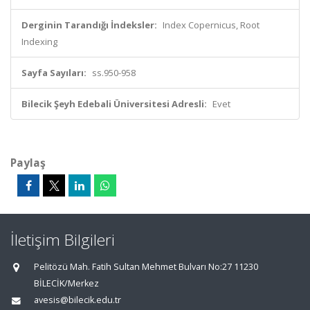
Derginin Tarandığı İndeksler:
Index Copernicus, Root
Indexing
Sayfa Sayıları:
ss.950-958
Bilecik Şeyh Edebali Üniversitesi Adresli:
Evet
Paylaş
İletişim Bilgileri
Pelitözü Mah. Fatih Sultan Mehmet Bulvarı No:27 11230
BİLECİK/Merkez
avesis@bilecik.edu.tr