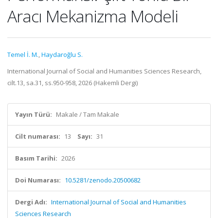
Aracı Mekanizma Modeli
Temel İ. M.
,
Haydaroğlu S.
International Journal of Social and Humanities Sciences Research,
cilt.13, sa.31, ss.950-958, 2026 (Hakemli Dergi)
Yayın Türü:
Makale / Tam Makale
Cilt numarası:
13
Sayı:
31
Basım Tarihi:
2026
Doi Numarası:
10.5281/zenodo.20500682
Dergi Adı:
International Journal of Social and Humanities
Sciences Research