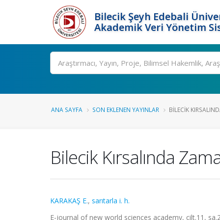
Bilecik Şeyh Edebali Ünive
Akademik Veri Yönetim Si
Ara
ANA SAYFA
SON EKLENEN YAYINLAR
BILECIK KIRSALIN
Bilecik Kırsalında Zama
KARAKAŞ E.
,
sarıtarla i. h.
E-journal of new world sciences academy, cilt.11, sa.