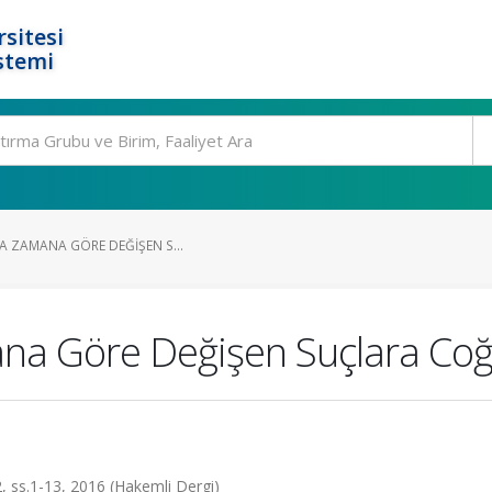
rsitesi
stemi
DA ZAMANA GÖRE DEĞIŞEN S...
na Göre Değişen Suçlara Coğraf
2, ss.1-13, 2016 (Hakemli Dergi)