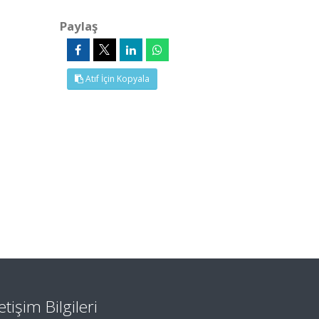
Paylaş
Atıf İçin Kopyala
letişim Bilgileri