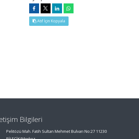
Atıf İçin Kopyala
letişim Bilgileri
Pelitözü Mah. Fatih Sultan Mehmet Bulvarı No:27 11230
BİLECİK/Merkez