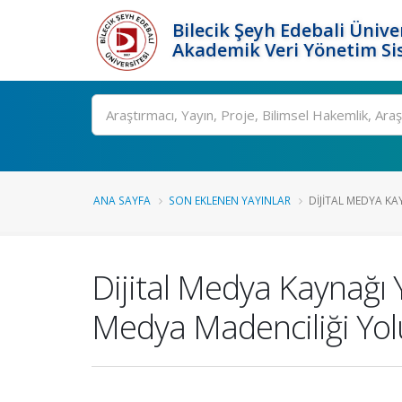
Bilecik Şeyh Edebali Ünive
Akademik Veri Yönetim Si
Ara
ANA SAYFA
SON EKLENEN YAYINLAR
DIJITAL MEDYA KA
Dijital Medya Kaynağı 
Medya Madenciliği Yol