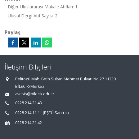
Diğer Uluslararası Makale Atıfları: 1
Ulusal Dergi Atıf Sayısı: 2
Paylaş
İletişim Bilgileri
Pelitözü Mah. Fatih Sultan Mehmet Bulvarı No:27 11230
BİLECİK/Merkez
avesis@bilecik.edu.tr
0228 214 21 43
0228 214 11 11 (BŞEÜ Santral)
0228 214 21 42