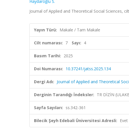
Haydaroğlu S.
Journal of Applied and Theoretical Social Sciences, cil
Yayın Türü:
Makale / Tam Makale
Cilt numarası:
7
Sayı:
4
Basım Tarihi:
2025
Doi Numarası:
10.37241/jatss.2025.134
Dergi Adı:
Journal of Applied and Theoretical Soci
Derginin Tarandığı İndeksler:
TR DİZİN (ULAK
Sayfa Sayıları:
ss.342-361
Bilecik Şeyh Edebali Üniversitesi Adresli:
Evet