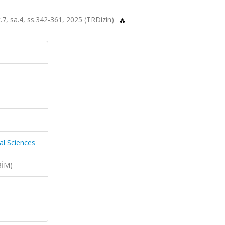
t.7, sa.4, ss.342-361, 2025 (TRDizin)
al Sciences
BİM)