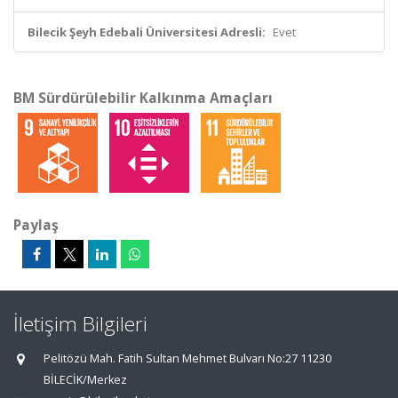
Bilecik Şeyh Edebali Üniversitesi Adresli:
Evet
BM Sürdürülebilir Kalkınma Amaçları
Paylaş
İletişim Bilgileri
Pelitözü Mah. Fatih Sultan Mehmet Bulvarı No:27 11230
BİLECİK/Merkez