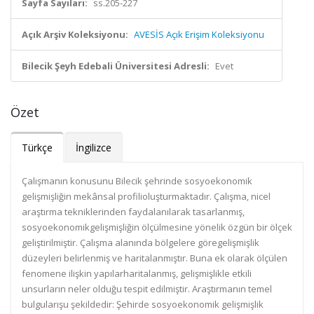
Sayfa Sayıları:
ss.205-227
Açık Arşiv Koleksiyonu:
AVESİS Açık Erişim Koleksiyonu
Bilecik Şeyh Edebali Üniversitesi Adresli:
Evet
Özet
Türkçe
İngilizce
Çalışmanın konusunu Bilecik şehrinde sosyoekonomik
gelişmişliğin mekânsal profilioluşturmaktadır. Çalışma, nicel
araştırma tekniklerinden faydalanılarak tasarlanmış,
sosyoekonomikgelişmişliğin ölçülmesine yönelik özgün bir ölçek
geliştirilmiştir. Çalışma alanında bölgelere göregelişmişlik
düzeyleri belirlenmiş ve haritalanmıştır. Buna ek olarak ölçülen
fenomene ilişkin yapılarharitalanmış, gelişmişlikle etkili
unsurların neler olduğu tespit edilmiştir. Araştırmanın temel
bulgularışu şekildedir: Şehirde sosyoekonomik gelişmişlik