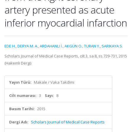
artery presented as acute
inferior myocardial infarction
EDE H.
,
DERYA M. A.
,
ARDAHANLI İ.
,
AKGÜN O.
,
TURAN Y.
,
SARIKAYA S.
Scholars Journal of Medical Case Reports, cilt.3, sa.8, ss.729-731, 2015
(Hakemli Dergi)
Yayın Türü:
Makale / Vaka Takdimi
Cilt numarası:
3
Sayı:
8
Basım Tarihi:
2015
Dergi Adı:
Scholars Journal of Medical Case Reports