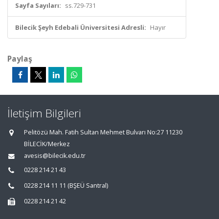
Sayfa Sayıları:
ss.729-731
Bilecik Şeyh Edebali Üniversitesi Adresli:
Hayır
Paylaş
İletişim Bilgileri
Pelitözü Mah. Fatih Sultan Mehmet Bulvarı No:27 11230
BİLECİK/Merkez
avesis@bilecik.edu.tr
0228 214 21 43
0228 214 11 11 (BŞEÜ Santral)
0228 214 21 42