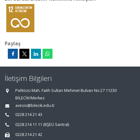
Paylaş
İletişim Bilgileri
Pelitözü Mah. Fatih Sultan Mehmet Bulvarı No:27 11230
BİLECİK/Merkez
avesis@bilecik.edu.tr
0228 214 21 43
0228 214 11 11 (BŞEÜ Santral)
0228 214 21 42