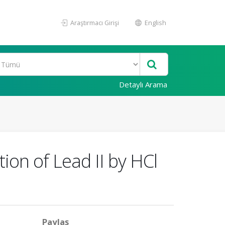
Araştırmacı Girişi
English
Detaylı Arama
ion of Lead II by HCl
Paylaş