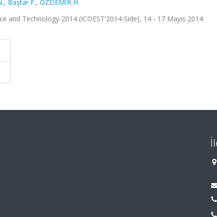
.
,
Baştar F.
,
ÖZDEMİR H.
nce and Technology-2014 (ICOESTʹ2014-Side), 14 - 17 Mayıs 2014
İ