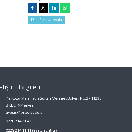
Atıf İçin Kopyala
letişim Bilgileri
Pelitözü Mah. Fatih Sultan Mehmet Bulvarı No:27 11230
BİLECİK/Merkez
avesis@bilecik.edu.tr
0228 214 21 43
0228 214 11 11 (BŞEÜ Santral)