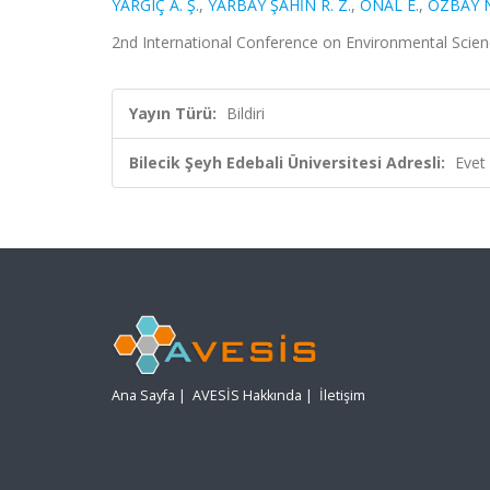
YARGIÇ A. Ş.
,
YARBAY ŞAHİN R. Z.
,
ÖNAL E.
,
ÖZBAY N
2nd International Conference on Environmental Scie
Yayın Türü:
Bildiri
Bilecik Şeyh Edebali Üniversitesi Adresli:
Evet
Ana Sayfa
|
AVESİS Hakkında
|
İletişim