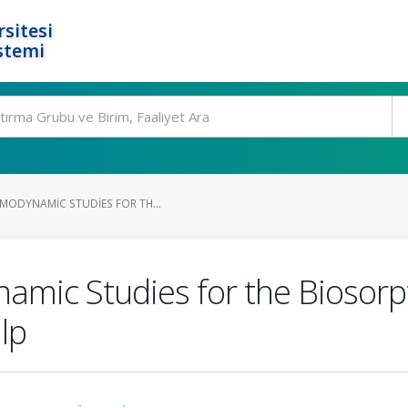
rsitesi
stemi
RMODYNAMIC STUDIES FOR TH...
mic Studies for the Biosorpt
lp