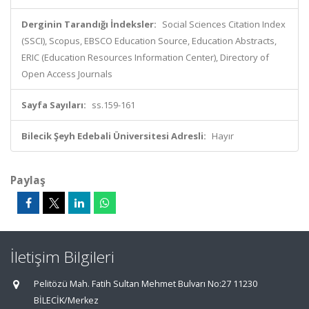
Derginin Tarandığı İndeksler:
Social Sciences Citation Index
(SSCI), Scopus, EBSCO Education Source, Education Abstracts,
ERIC (Education Resources Information Center), Directory of
Open Access Journals
Sayfa Sayıları:
ss.159-161
Bilecik Şeyh Edebali Üniversitesi Adresli:
Hayır
Paylaş
İletişim Bilgileri
Pelitözü Mah. Fatih Sultan Mehmet Bulvarı No:27 11230
BİLECİK/Merkez