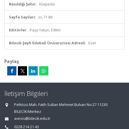
Basıldığı Şehir:
Klaipeda
Sayfa Sayıları:
ss.71-84
Editörler:
Paşa Yalçın, Editör
Bilecik Şeyh Edebali Üniversitesi Adresli:
Evet
Paylaş
İletişim Bilgileri
Pelitözü Mah. Fatih Sultan Mehmet Bulvarı No:27 11230
BİLECİK/Merkez
avesis@bilecik.edu.tr
0228 214 21 43