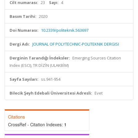
Cilt numarası:
23
Sayı:
4
Basım Tarihi:
2020
Doi Numarası:
10.2339/politeknik.563697
Dergi Adı:
JOURNAL OF POLYTECHNIC-POLITEKNIK DERGISI
Derginin Tarandığı İndeksler:
Emerging Sources Citation
Index (ESCI), TR DİZİN (ULAKBİM)
Sayfa Sayıları:
ss.941-954
Bilecik Şeyh Edebali Üniversitesi Adresli:
Evet
Citations
CrossRef - Citation Indexes:
1