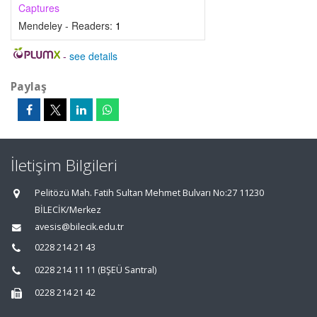
Captures
Mendeley - Readers:
1
-
see details
Paylaş
İletişim Bilgileri
Pelitözü Mah. Fatih Sultan Mehmet Bulvarı No:27 11230
BİLECİK/Merkez
avesis@bilecik.edu.tr
0228 214 21 43
0228 214 11 11 (BŞEÜ Santral)
0228 214 21 42