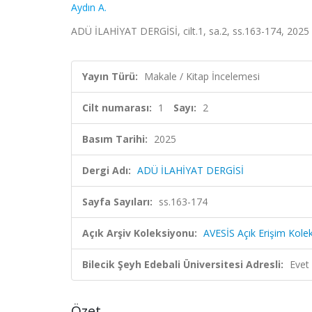
Aydın A.
ADÜ İLAHİYAT DERGİSİ, cilt.1, sa.2, ss.163-174, 2025
Yayın Türü:
Makale / Kitap İncelemesi
Cilt numarası:
1
Sayı:
2
Basım Tarihi:
2025
Dergi Adı:
ADÜ İLAHİYAT DERGİSİ
Sayfa Sayıları:
ss.163-174
Açık Arşiv Koleksiyonu:
AVESİS Açık Erişim Kole
Bilecik Şeyh Edebali Üniversitesi Adresli:
Evet
Özet