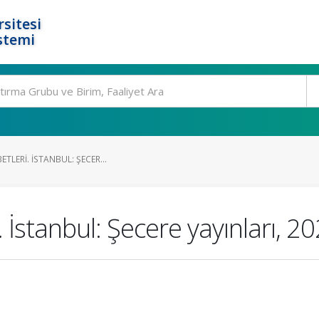
rsitesi
stemi
ETLERI. İSTANBUL: ŞECER...
 İstanbul: Şecere yayınları, 20