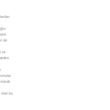
şlardan
oğru
ların
ri de
u
n ve
abilim
ı
 konular
 olarak
i olan bu