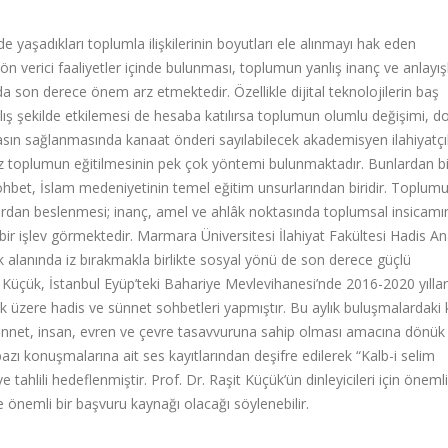
 yaşadıkları toplumla ilişkilerinin boyutları ele alınmayı hak eden
ön verici faaliyetler içinde bulunması, toplumun yanlış inanç ve anlayı
nda son derece önem arz etmektedir. Özellikle dijital teknolojilerin baş
nlış şekilde etkilemesi de hesaba katılırsa toplumun olumlu değişimi, d
emasın sağlanmasında kanaat önderi sayılabilecek akademisyen ilahiyatçı
z toplumun eğitilmesinin pek çok yöntemi bulunmaktadır. Bunlardan bi
 sohbet, İslam medeniyetinin temel eğitim unsurlarından biridir. Toplum
lardan beslenmesi; inanç, amel ve ahlâk noktasında toplumsal insicamı
ir işlev görmektedir. Marmara Üniversitesi İlahiyat Fakültesi Hadis An
ık alanında iz bırakmakla birlikte sosyal yönü de son derece güçlü
Küçük, İstanbul Eyüp’teki Bahariye Mevlevihanesi’nde 2016-2020 yıllar
ak üzere hadis ve sünnet sohbetleri yapmıştır. Bu aylık buluşmalardaki
ünnet, insan, evren ve çevre tasavvuruna sahip olması amacına dönük
zı konuşmalarına ait ses kayıtlarından deşifre edilerek “Kalb-i selim
 ve tahlili hedeflenmiştir. Prof. Dr. Raşit Küçük’ün dinleyicileri için öneml
e önemli bir başvuru kaynağı olacağı söylenebilir.