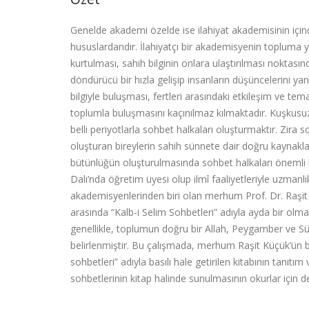
Genelde akademi özelde ise ilahiyat akademisinin içinde
hususlardandır. İlahiyatçı bir akademisyenin topluma y
kurtulması, sahih bilginin onlara ulaştırılması noktası
döndürücü bir hızla gelişip insanların düşüncelerini ya
bilgiyle buluşması, fertleri arasındaki etkileşim ve t
toplumla buluşmasını kaçınılmaz kılmaktadır. Kuşkusu
belli periyotlarla sohbet halkaları oluşturmaktır. Zira
oluşturan bireylerin sahih sünnete dair doğru kaynak
bütünlüğün oluşturulmasında sohbet halkaları önemli b
Dalı’nda öğretim üyesi olup ilmî faaliyetleriyle uzmanl
akademisyenlerinden biri olan merhum Prof. Dr. Raşit 
arasında “Kalb-i Selim Sohbetleri” adıyla ayda bir olm
genellikle, toplumun doğru bir Allah, Peygamber ve S
belirlenmiştir. Bu çalışmada, merhum Raşit Küçük’ün ba
sohbetleri” adıyla basılı hale getirilen kitabının tanıtım
sohbetlerinin kitap halinde sunulmasının okurlar için d