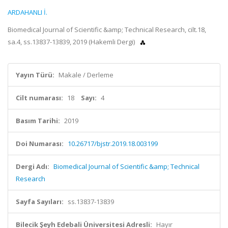
ARDAHANLI İ.
Biomedical Journal of Scientific &amp; Technical Research, cilt.18,
sa.4, ss.13837-13839, 2019 (Hakemli Dergi)
Yayın Türü:
Makale / Derleme
Cilt numarası:
18
Sayı:
4
Basım Tarihi:
2019
Doi Numarası:
10.26717/bjstr.2019.18.003199
Dergi Adı:
Biomedical Journal of Scientific &amp; Technical
Research
Sayfa Sayıları:
ss.13837-13839
Bilecik Şeyh Edebali Üniversitesi Adresli:
Hayır