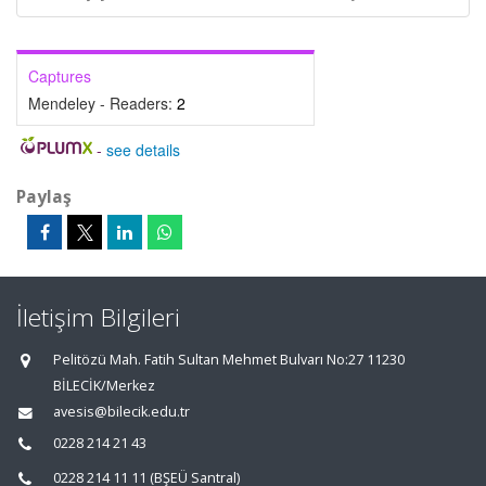
Captures
Mendeley - Readers:
2
-
see details
Paylaş
İletişim Bilgileri
Pelitözü Mah. Fatih Sultan Mehmet Bulvarı No:27 11230
BİLECİK/Merkez
avesis@bilecik.edu.tr
0228 214 21 43
0228 214 11 11 (BŞEÜ Santral)