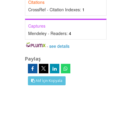
Citations
CrossRef - Citation Indexes:
1
Captures
Mendeley - Readers:
4
-
see details
Paylaş
Atıf İçin Kopyala