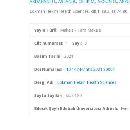
ARDAHANLI İ.
,
ASLAN R.
,
ÇELİK M.
,
AKGÜN O.
,
AKYÜ
Lokman Hekim Health Sciences, cilt.1, sa.3, ss.74-80
Yayın Türü:
Makale / Tam Makale
Cilt numarası:
1
Sayı:
3
Basım Tarihi:
2021
Doi Numarası:
10.14744/lhhs.2021.80001
Dergi Adı:
Lokman Hekim Health Sciences
Sayfa Sayıları:
ss.74-80
Bilecik Şeyh Edebali Üniversitesi Adresli:
Evet