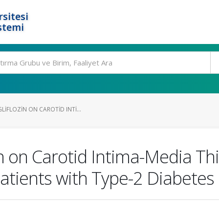
rsitesi
stemi
LIFLOZIN ON CAROTID INTI...
in on Carotid Intima-Media Th
atients with Type-2 Diabetes 