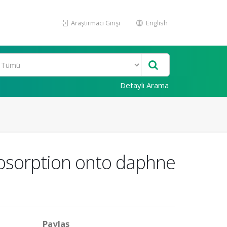
Araştırmacı Girişi
English
Detaylı Arama
iosorption onto daphne
Paylaş