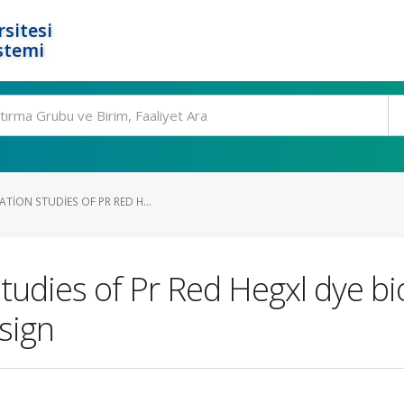
rsitesi
stemi
TION STUDIES OF PR RED H...
studies of Pr Red Hegxl dye b
sign