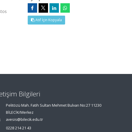
stos
Atıf İçin Kopyala
letişim Bilgileri
Pelitözü Mah. Fatih Sultan Mehmet Bulvarı No:27 11230
BİLECİK/Merkez
avesis@bilecik.edu.tr
0228 214 21 43