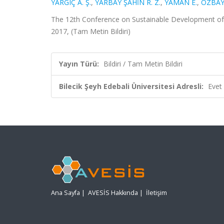
YARGIÇ A. Ş.
,
YARBAY ŞAHİN R. Z.
,
YAMAN E.
,
ÖZBAY
The 12th Conference on Sustainable Development of
2017, (Tam Metin Bildiri)
Yayın Türü:
Bildiri / Tam Metin Bildiri
Bilecik Şeyh Edebali Üniversitesi Adresli:
Evet
Ana Sayfa
|
AVESİS Hakkında
|
İletişim