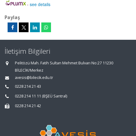
-
see details
Paylaş
İletişim Bilgileri
Pelitözü Mah. Fatih Sultan Mehmet Bulvarı No:27 11230
BİLECİK/Merkez
avesis@bilecik.edu.tr
0228 214 21 43
0228 214 11 11 (BŞEÜ Santral)
0228 214 21 42