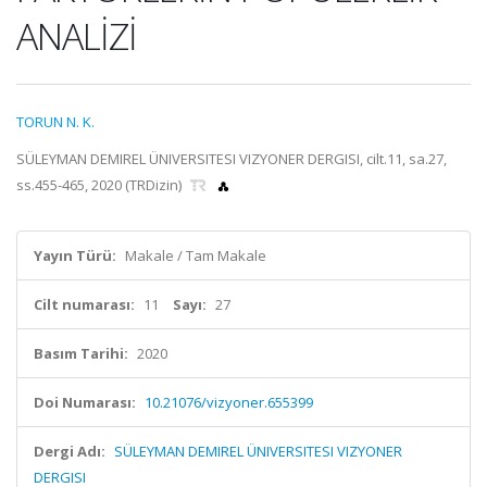
ANALİZİ
TORUN N. K.
SÜLEYMAN DEMIREL ÜNIVERSITESI VIZYONER DERGISI, cilt.11, sa.27,
ss.455-465, 2020 (TRDizin)
Yayın Türü:
Makale / Tam Makale
Cilt numarası:
11
Sayı:
27
Basım Tarihi:
2020
Doi Numarası:
10.21076/vizyoner.655399
Dergi Adı:
SÜLEYMAN DEMIREL ÜNIVERSITESI VIZYONER
DERGISI