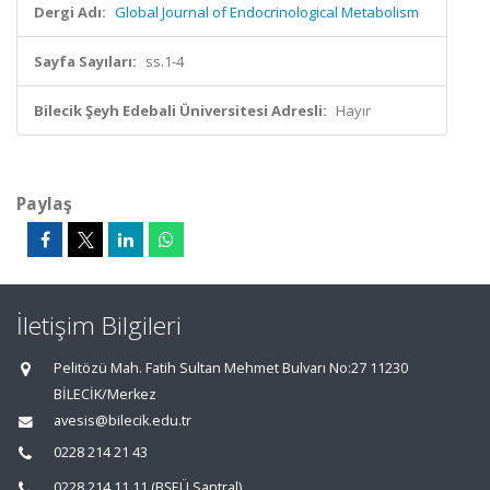
Dergi Adı:
Global Journal of Endocrinological Metabolism
Sayfa Sayıları:
ss.1-4
Bilecik Şeyh Edebali Üniversitesi Adresli:
Hayır
Paylaş
İletişim Bilgileri
Pelitözü Mah. Fatih Sultan Mehmet Bulvarı No:27 11230
BİLECİK/Merkez
avesis@bilecik.edu.tr
0228 214 21 43
0228 214 11 11 (BŞEÜ Santral)