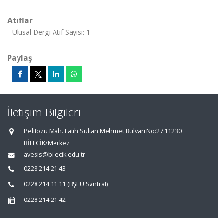
Atıflar
Ulusal Dergi Atıf Sayısı: 1
Paylaş
İletişim Bilgileri
Pelitözü Mah. Fatih Sultan Mehmet Bulvarı No:27 11230
BİLECİK/Merkez
avesis@bilecik.edu.tr
0228 214 21 43
0228 214 11 11 (BŞEÜ Santral)
0228 214 21 42