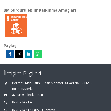
BM Sürdürülebilir Kalkınma Amaçları
Paylaş
İletişim Bilgileri
Pelitözü Mah. Fatih Sultan Mehmet Bulvarı No:27 11230
BİLECİK/Merkez
avesis@bilecik.edu.tr
0228 214 21 43
0228 214 11 11 (BŞEÜ Santral)