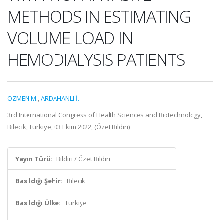
METHODS IN ESTIMATING
VOLUME LOAD IN
HEMODIALYSIS PATIENTS
ÖZMEN M.
,
ARDAHANLI İ.
3rd International Congress of Health Sciences and Biotechnology,
Bilecik, Türkiye, 03 Ekim 2022, (Özet Bildiri)
Yayın Türü:
Bildiri / Özet Bildiri
Basıldığı Şehir:
Bilecik
Basıldığı Ülke:
Türkiye