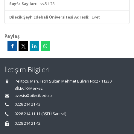
Sayfa Sayıları:
ss.51-78
Bilecik Şeyh Edebali Üniversitesi Adresli:
Evet
Paylaş
İletişim Bilgileri
Pelitözü Mah. Fatih Sultan Mehmet Bulvarı No:27 11230
BİLECİK/Merkez
avesis@bilecik.edu.tr
0228 214 21 43
0228 214 11 11 (BŞEÜ Santral)
0228 214 21 42