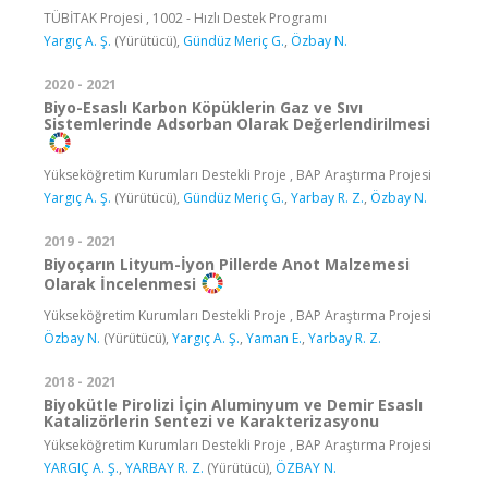
TÜBİTAK Projesi , 1002 - Hızlı Destek Programı
Yargıç A. Ş.
(Yürütücü),
Gündüz Meriç G.
,
Özbay N.
2020 - 2021
Biyo-Esaslı Karbon Köpüklerin Gaz ve Sıvı
Sistemlerinde Adsorban Olarak Değerlendirilmesi
Yükseköğretim Kurumları Destekli Proje , BAP Araştırma Projesi
Yargıç A. Ş.
(Yürütücü),
Gündüz Meriç G.
,
Yarbay R. Z.
,
Özbay N.
2019 - 2021
Biyoçarın Lityum-İyon Pillerde Anot Malzemesi
Olarak İncelenmesi
Yükseköğretim Kurumları Destekli Proje , BAP Araştırma Projesi
Özbay N.
(Yürütücü),
Yargıç A. Ş.
,
Yaman E.
,
Yarbay R. Z.
2018 - 2021
Biyokütle Pirolizi İçin Aluminyum ve Demir Esaslı
Katalizörlerin Sentezi ve Karakterizasyonu
Yükseköğretim Kurumları Destekli Proje , BAP Araştırma Projesi
YARGIÇ A. Ş.
,
YARBAY R. Z.
(Yürütücü),
ÖZBAY N.