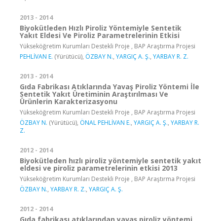
2013 - 2014
Biyokütleden Hızlı Piroliz Yöntemiyle Sentetik
Yakıt Eldesi Ve Piroliz Parametrelerinin Etkisi
Yükseköğretim Kurumları Destekli Proje , BAP Araştırma Projesi
PEHLİVAN E.
(Yürütücü),
ÖZBAY N.
,
YARGIÇ A. Ş.
,
YARBAY R. Z.
2013 - 2014
Gıda Fabrikası Atıklarında Yavaş Piroliz Yöntemi İle
Sentetik Yakıt Üretiminin Araştırılması Ve
Ürünlerin Karakterizasyonu
Yükseköğretim Kurumları Destekli Proje , BAP Araştırma Projesi
ÖZBAY N.
(Yürütücü),
ÖNAL PEHLİVAN E.
,
YARGIÇ A. Ş.
,
YARBAY R.
Z.
2012 - 2014
Biyokütleden hızlı piroliz yöntemiyle sentetik yakıt
eldesi ve piroliz parametrelerinin etkisi 2013
Yükseköğretim Kurumları Destekli Proje , BAP Araştırma Projesi
ÖZBAY N.
,
YARBAY R. Z.
,
YARGIÇ A. Ş.
2012 - 2014
Gıda fabrikası atıklarından yavaş piroliz yöntemi