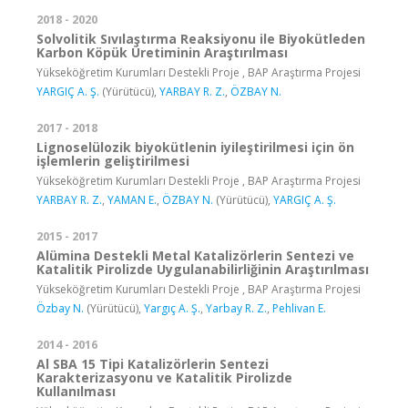
2018 - 2020
Solvolitik Sıvılaştırma Reaksiyonu ile Biyokütleden
Karbon Köpük Üretiminin Araştırılması
Yükseköğretim Kurumları Destekli Proje , BAP Araştırma Projesi
YARGIÇ A. Ş.
(Yürütücü),
YARBAY R. Z.
,
ÖZBAY N.
2017 - 2018
Lignoselülozik biyokütlenin iyileştirilmesi için ön
işlemlerin geliştirilmesi
Yükseköğretim Kurumları Destekli Proje , BAP Araştırma Projesi
YARBAY R. Z.
,
YAMAN E.
,
ÖZBAY N.
(Yürütücü),
YARGIÇ A. Ş.
2015 - 2017
Alümina Destekli Metal Katalizörlerin Sentezi ve
Katalitik Pirolizde Uygulanabilirliğinin Araştırılması
Yükseköğretim Kurumları Destekli Proje , BAP Araştırma Projesi
Özbay N.
(Yürütücü),
Yargıç A. Ş.
,
Yarbay R. Z.
,
Pehlivan E.
2014 - 2016
Al SBA 15 Tipi Katalizörlerin Sentezi
Karakterizasyonu ve Katalitik Pirolizde
Kullanılması