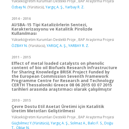
Yükseköğretim Kurumları Destekli Proje , BAP Araştırma Projesi
Özbay N.
(Yürütücü),
Yargıç A. Ş.
,
Yarbay R. Z.
2014 - 2016
Al/SBA-15 Tipi Katalizörlerin Sentezi,
Karakterizasyonu ve Katalitik Pirolizde
Kullanılması
Yükseköğretim Kurumları Destekli Proje , BAP Araştırma Projesi
ÖZBAY N.
(Yürütücü),
YARGIÇ A. Ş.
,
YARBAY R. Z.
2011 - 2015
Effect of metal loaded catalysts on phenolic
content of bio oil Biofuels Research Infrastructure
for Sharing Knowledge BRISK Project Funded by
the European Commission Seventh Framework
Programme Centre for Research and Technology
CERTH Thessaloniki Greece 08 06 2015 03 07 2015
tarihleri arasında araştırmacı olarak çalışılmıştır
2010 - 2015
Çevre Dostu Etil Asetat Üretimi için Katalitik
Üretim Metotları Geliştirilmesi
Yükseköğretim Kurumları Destekli Proje , BAP Araştırma Projesi
Güçbilmez Y.(Yürütücü)
,
Yargıç A. Ş.
,
Solmaz A.
,
Balcı F. S.
,
Doğu
T.
,
Oktar N.