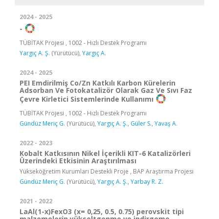
2024 - 2025
-
TÜBİTAK Projesi , 1002 - Hızlı Destek Programı
Yargıç A. Ş.
(Yürütücü),
Yargıç A.
2024 - 2025
PEI Emdirilmiş Co/Zn Katkılı Karbon Kürelerin
Adsorban Ve Fotokatalizör Olarak Gaz Ve Sıvı Faz
Çevre Kirletici Sistemlerinde Kullanımı
TÜBİTAK Projesi , 1002 - Hızlı Destek Programı
Gündüz Meriç G.
(Yürütücü),
Yargıç A. Ş.
,
Güler S.
,
Yavaş A.
2022 - 2023
Kobalt Katkısının Nikel İçerikli KIT-6 Katalizörleri
Üzerindeki Etkisinin Araştırılması
Yükseköğretim Kurumları Destekli Proje , BAP Araştırma Projesi
Gündüz Meriç G.
(Yürütücü),
Yargıç A. Ş.
,
Yarbay R. Z.
2021 - 2022
LaAl(1-x)FexO3 (x= 0,25, 0.5, 0.75) perovskit tipi
malzemelerin yükseltgenme ve indirgeme