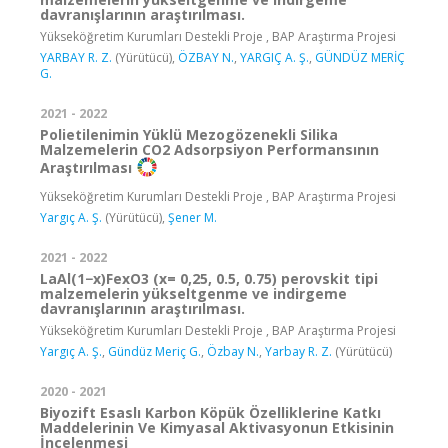
davranışlarının araştırılması.
Yükseköğretim Kurumları Destekli Proje , BAP Araştırma Projesi
YARBAY R. Z.
(Yürütücü),
ÖZBAY N.
,
YARGIÇ A. Ş.
,
GÜNDÜZ MERİÇ
G.
2021 - 2022
Polietilenimin Yüklü Mezogözenekli Silika
Malzemelerin CO2 Adsorpsiyon Performansının
Araştırılması
Yükseköğretim Kurumları Destekli Proje , BAP Araştırma Projesi
Yargıç A. Ş.
(Yürütücü),
Şener M.
2021 - 2022
LaAl(1−x)FexO3 (x= 0,25, 0.5, 0.75) perovskit tipi
malzemelerin yükseltgenme ve indirgeme
davranışlarının araştırılması.
Yükseköğretim Kurumları Destekli Proje , BAP Araştırma Projesi
Yargıç A. Ş.
,
Gündüz Meriç G.
,
Özbay N.
,
Yarbay R. Z.
(Yürütücü)
2020 - 2021
Biyozift Esaslı Karbon Köpük Özelliklerine Katkı
Maddelerinin Ve Kimyasal Aktivasyonun Etkisinin
İncelenmesi