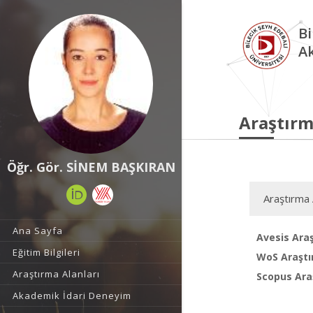
Bi
A
Araştırm
Öğr. Gör. SİNEM BAŞKIRAN
Araştırma 
Ana Sayfa
Avesis Araş
Eğitim Bilgileri
WoS Araştı
Araştırma Alanları
Scopus Araş
Akademik İdari Deneyim