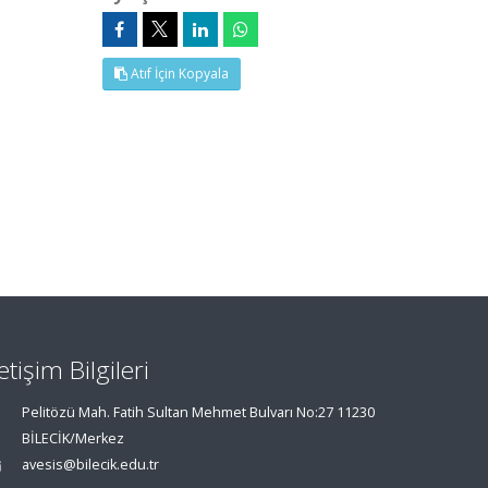
Atıf İçin Kopyala
letişim Bilgileri
Pelitözü Mah. Fatih Sultan Mehmet Bulvarı No:27 11230
BİLECİK/Merkez
avesis@bilecik.edu.tr