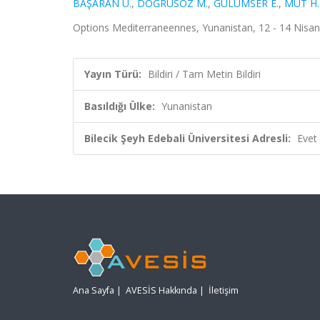
BAŞARAN U.
,
DOĞRUSÖZ M.
,
GÜLÜMSER E.
,
MUT H.
Options Mediterraneennes, Yunanistan, 12 - 14 Nisan 
Yayın Türü:
Bildiri / Tam Metin Bildiri
Basıldığı Ülke:
Yunanistan
Bilecik Şeyh Edebali Üniversitesi Adresli:
Evet
Ana Sayfa
|
AVESİS Hakkında
|
İletişim