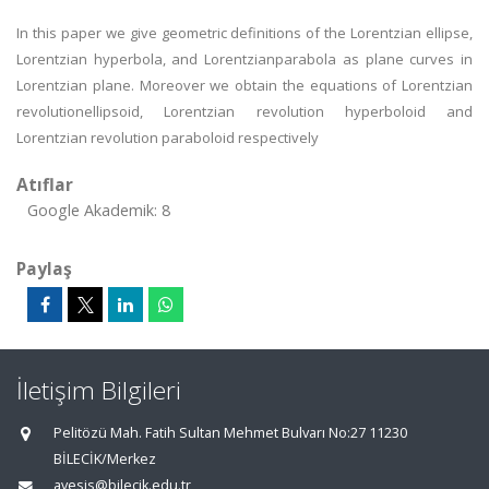
In this paper we give geometric definitions of the Lorentzian ellipse,
Lorentzian hyperbola, and Lorentzianparabola as plane curves in
Lorentzian plane. Moreover we obtain the equations of Lorentzian
revolutionellipsoid, Lorentzian revolution hyperboloid and
Lorentzian revolution paraboloid respectively
Atıflar
Google Akademik: 8
Paylaş
İletişim Bilgileri
Pelitözü Mah. Fatih Sultan Mehmet Bulvarı No:27 11230
BİLECİK/Merkez
avesis@bilecik.edu.tr