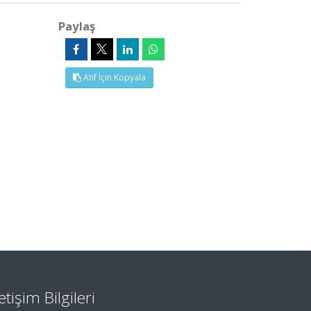
Paylaş
Atıf İçin Kopyala
letişim Bilgileri