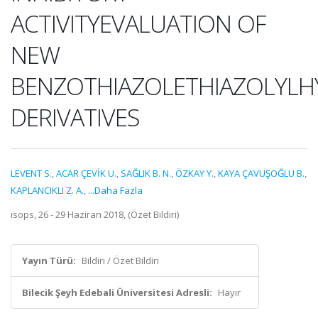
ACTIVITYEVALUATION OF
NEW
BENZOTHIAZOLETHIAZOLYLH
DERIVATIVES
LEVENT S.
,
ACAR ÇEVİK U.
,
SAĞLIK B. N.
,
ÖZKAY Y.
,
KAYA ÇAVUŞOĞLU B.
,
KAPLANCIKLI Z. A.
,
...Daha Fazla
ısops, 26 - 29 Haziran 2018, (Özet Bildiri)
Yayın Türü:
Bildiri / Özet Bildiri
Bilecik Şeyh Edebali Üniversitesi Adresli:
Hayır