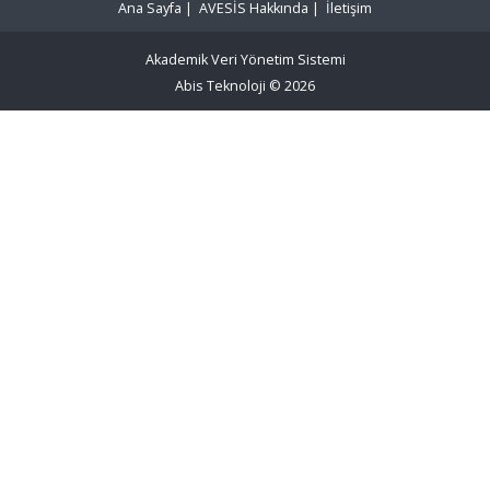
Ana Sayfa
|
AVESİS Hakkında
|
İletişim
Akademik Veri Yönetim Sistemi
Abis Teknoloji
© 2026