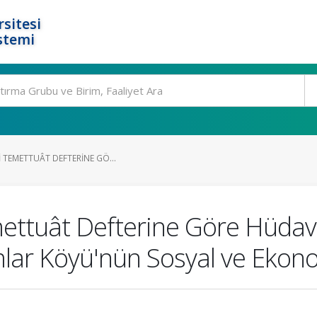
rsitesi
stemi
I TEMETTUÂT DEFTERINE GÖ...
ettuât Defterine Göre Hüdave
ımlar Köyü'nün Sosyal ve Eko