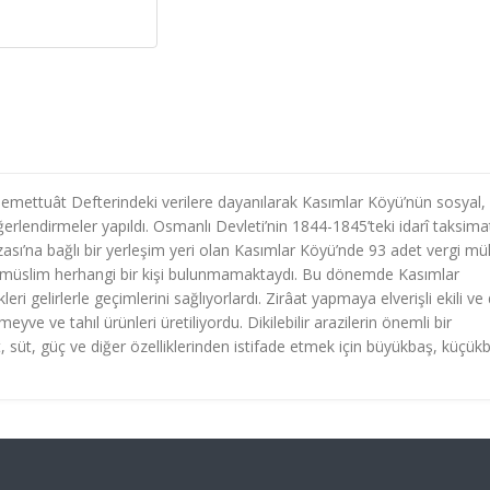
emettuât Defterindeki verilere dayanılarak Kasımlar Köyü’nün sosyal,
endirmeler yapıldı. Osmanlı Devleti’nin 1844-1845’teki idarî taksima
ası’na bağlı bir yerleşim yeri olan Kasımlar Köyü’nde 93 adet vergi mük
rimüslim herhangi bir kişi bulunmamaktaydı. Bu dönemde Kasımlar
ri gelirlerle geçimlerini sağlıyorlardı. Zirâat yapmaya elverişli ekili ve d
ve ve tahıl ürünleri üretiliyordu. Dikilebilir arazilerin önemli bir
t, süt, güç ve diğer özelliklerinden istifade etmek için büyükbaş, küçük