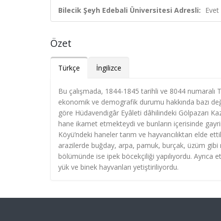
Bilecik Şeyh Edebali Üniversitesi Adresli:
Evet
Özet
Türkçe
İngilizce
Bu çalışmada, 1844-1845 tarihli ve 8044 numaralı T
ekonomik ve demografik durumu hakkında bazı değerl
göre Hüdavendigâr Eyâleti dâhilindeki Gölpazarı Kaz
hane ikamet etmekteydi ve bunların içerisinde gay
Köyü’ndeki haneler tarım ve hayvancılıktan elde ettikle
arazilerde buğday, arpa, pamuk, burçak, üzüm gibi mey
bölümünde ise ipek böcekçiliği yapılıyordu. Ayrıca e
yük ve binek hayvanları yetiştiriliyordu.