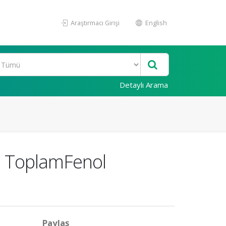
Araştırmacı Girişi
English
Detaylı Arama
 ve ToplamFenol
Paylaş