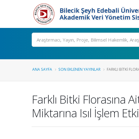
Bilecik Şeyh Edebali Ünive
Akademik Veri Yönetim Si
Ara
ANA SAYFA
SON EKLENEN YAYINLAR
FARKLI BITKI FLOR
Farklı Bitki Florasına 
Miktarına Isıl İşlem Etki