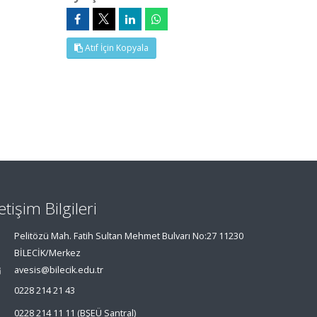
Atıf İçin Kopyala
letişim Bilgileri
Pelitözü Mah. Fatih Sultan Mehmet Bulvarı No:27 11230
BİLECİK/Merkez
avesis@bilecik.edu.tr
0228 214 21 43
0228 214 11 11 (BŞEÜ Santral)