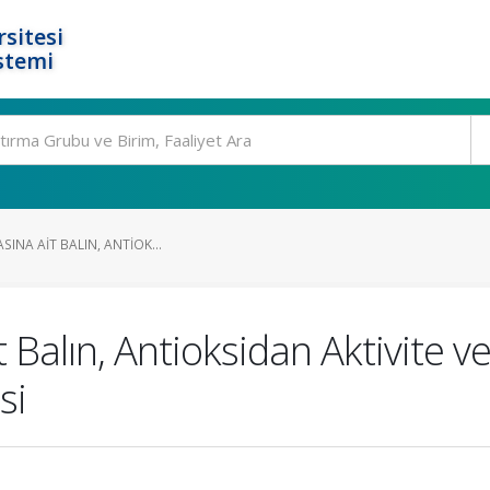
rsitesi
stemi
ASINA AIT BALIN, ANTIOK...
Ait Balın, Antioksidan Aktivite
si