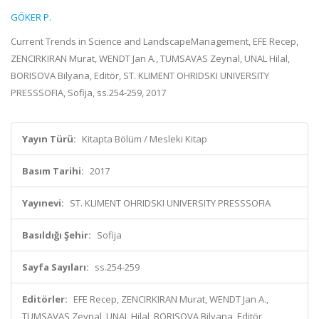
GÖKER P.
Current Trends in Science and LandscapeManagement, EFE Recep,
ZENCIRKIRAN Murat, WENDT Jan A., TUMSAVAS Zeynal, UNAL Hilal,
BORISOVA Bilyana, Editör, ST. KLIMENT OHRIDSKI UNIVERSITY
PRESSSOFIA, Sofija, ss.254-259, 2017
Yayın Türü:
Kitapta Bölüm / Mesleki Kitap
Basım Tarihi:
2017
Yayınevi:
ST. KLIMENT OHRIDSKI UNIVERSITY PRESSSOFIA
Basıldığı Şehir:
Sofija
Sayfa Sayıları:
ss.254-259
Editörler:
EFE Recep, ZENCIRKIRAN Murat, WENDT Jan A.,
TUMSAVAS Zeynal, UNAL Hilal, BORISOVA Bilyana, Editör