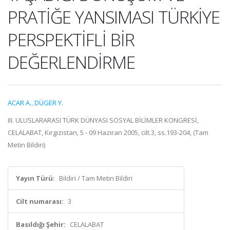
PRATİĞE YANSIMASI TÜRKİYE
PERSPEKTİFLİ BİR
DEĞERLENDİRME
ACAR A.
,
DÜGER Y.
III. ULUSLARARASI TÜRK DÜNYASI SOSYAL BİLİMLER KONGRESİ,
CELALABAT, Kırgızistan, 5 - 09 Haziran 2005, cilt.3, ss.193-204, (Tam
Metin Bildiri)
Yayın Türü:
Bildiri / Tam Metin Bildiri
Cilt numarası:
3
Basıldığı Şehir:
CELALABAT