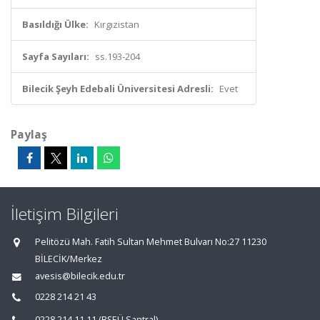
Basıldığı Ülke:
Kırgızistan
Sayfa Sayıları:
ss.193-204
Bilecik Şeyh Edebali Üniversitesi Adresli:
Evet
Paylaş
İletişim Bilgileri
Pelitözü Mah. Fatih Sultan Mehmet Bulvarı No:27 11230
BİLECİK/Merkez
avesis@bilecik.edu.tr
0228 214 21 43
0228 214 11 11 (BŞEÜ Santral)