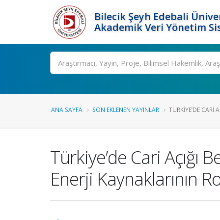
Bilecik Şeyh Edebali Ünive
Akademik Veri Yönetim Si
Ara
ANA SAYFA
SON EKLENEN YAYINLAR
TÜRKIYE’DE CARI A
Türkiye’de Cari Açığı B
Enerji Kaynaklarının R