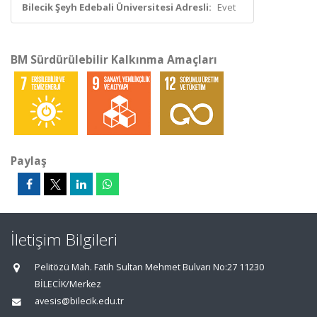
Bilecik Şeyh Edebali Üniversitesi Adresli:
Evet
BM Sürdürülebilir Kalkınma Amaçları
Paylaş
İletişim Bilgileri
Pelitözü Mah. Fatih Sultan Mehmet Bulvarı No:27 11230
BİLECİK/Merkez
avesis@bilecik.edu.tr