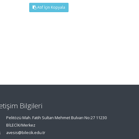
Atıf İçin Kopyala
letişim Bilgileri
Pelitözü Mah. Fatih Sultan Mehmet Bulvarı No:27 11230
BİLECİK/Merkez
avesis@bilecik.edu.tr