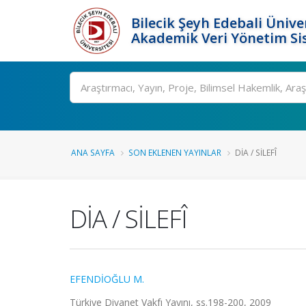
Bilecik Şeyh Edebali Ünive
Akademik Veri Yönetim Si
Ara
ANA SAYFA
SON EKLENEN YAYINLAR
DİA / SİLEFÎ
DİA / SİLEFÎ
EFENDİOĞLU M.
Türkiye Diyanet Vakfı Yayını, ss.198-200, 2009