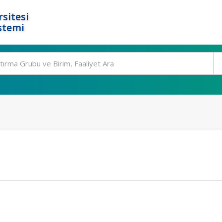
rsitesi
stemi