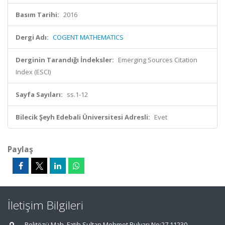
Basım Tarihi:
2016
Dergi Adı:
COGENT MATHEMATICS
Derginin Tarandığı İndeksler:
Emerging Sources Citation
Index (ESCI)
Sayfa Sayıları:
ss.1-12
Bilecik Şeyh Edebali Üniversitesi Adresli:
Evet
Paylaş
İletişim Bilgileri
Pelitözü Mah. Fatih Sultan Mehmet Bulvarı No:27 11230