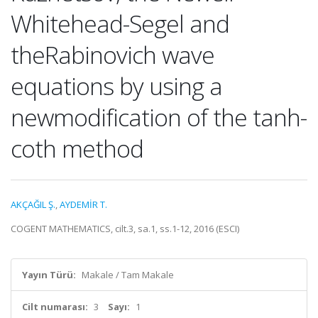
Whitehead-Segel and
theRabinovich wave
equations by using a
newmodification of the tanh-
coth method
AKÇAĞIL Ş.
,
AYDEMİR T.
COGENT MATHEMATICS, cilt.3, sa.1, ss.1-12, 2016 (ESCI)
Yayın Türü:
Makale / Tam Makale
Cilt numarası:
3
Sayı:
1