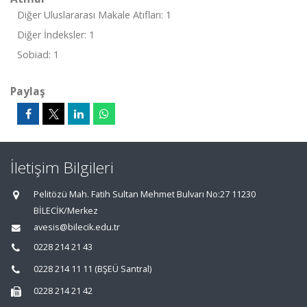
Diğer Uluslararası Makale Atıfları: 1
Diğer İndeksler: 1
Sobiad: 1
Paylaş
İletişim Bilgileri
Pelitözü Mah. Fatih Sultan Mehmet Bulvarı No:27 11230
BİLECİK/Merkez
avesis@bilecik.edu.tr
0228 214 21 43
0228 214 11 11 (BŞEÜ Santral)
0228 214 21 42