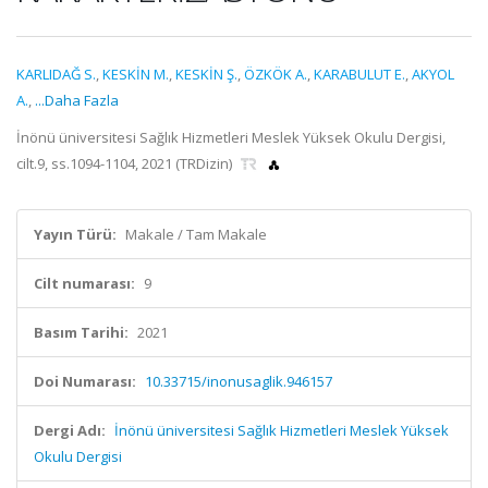
KARLIDAĞ S.
,
KESKİN M.
,
KESKİN Ş.
,
ÖZKÖK A.
,
KARABULUT E.
,
AKYOL
A.
,
...Daha Fazla
İnönü üniversitesi Sağlık Hizmetleri Meslek Yüksek Okulu Dergisi,
cilt.9, ss.1094-1104, 2021 (TRDizin)
Yayın Türü:
Makale / Tam Makale
Cilt numarası:
9
Basım Tarihi:
2021
Doi Numarası:
10.33715/inonusaglik.946157
Dergi Adı:
İnönü üniversitesi Sağlık Hizmetleri Meslek Yüksek
Okulu Dergisi