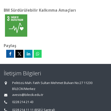
BM Sürdürülebilir Kalkınma Amaçları
Paylaş
İletişim Bilgileri
Pelitözü Mah. Fatih Sultan Mehmet Bulvarı No:27 11230
BİLECİK/Merkez
avesis@bilecik.edu.tr
0228 214 21 43
0228 214 11 11 (BŞEÜ Santral)