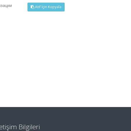
изации
Atıf İçin Kopyala
letişim Bilgileri