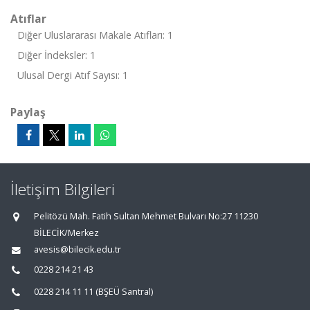
Atıflar
Diğer Uluslararası Makale Atıfları: 1
Diğer İndeksler: 1
Ulusal Dergi Atıf Sayısı: 1
Paylaş
İletişim Bilgileri
Pelitözü Mah. Fatih Sultan Mehmet Bulvarı No:27 11230
BİLECİK/Merkez
avesis@bilecik.edu.tr
0228 214 21 43
0228 214 11 11 (BŞEÜ Santral)