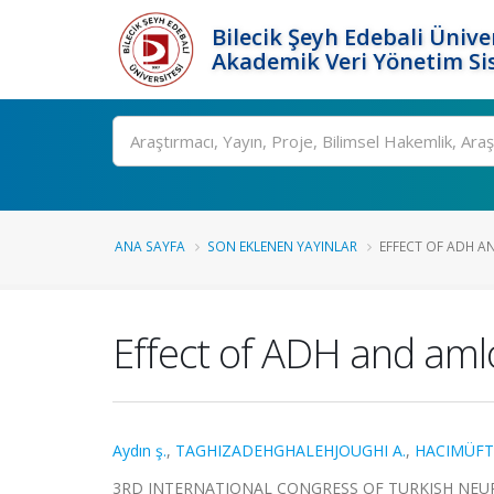
Bilecik Şeyh Edebali Ünive
Akademik Veri Yönetim Si
Ara
ANA SAYFA
SON EKLENEN YAYINLAR
EFFECT OF ADH AN
Effect of ADH and amlod
Aydın ş.
,
TAGHIZADEHGHALEHJOUGHI A.
,
HACIMÜFT
3RD INTERNATIONAL CONGRESS OF TURKISH NEUROEN