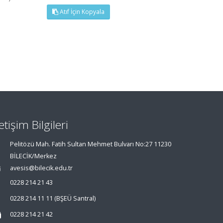
Atıf İçin Kopyala
letişim Bilgileri
Pelitözü Mah. Fatih Sultan Mehmet Bulvarı No:27 11230
BİLECİK/Merkez
avesis@bilecik.edu.tr
0228 214 21 43
0228 214 11 11 (BŞEÜ Santral)
0228 214 21 42