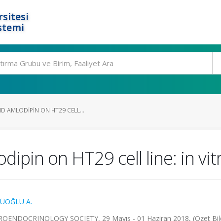
rsitesi
stemi
D AMLODIPIN ON HT29 CELL...
ipin on HT29 cell line: in vit
ÜOĞLU A.
DOCRINOLOGY SOCIETY, 29 Mayıs - 01 Haziran 2018, (Özet Bildi