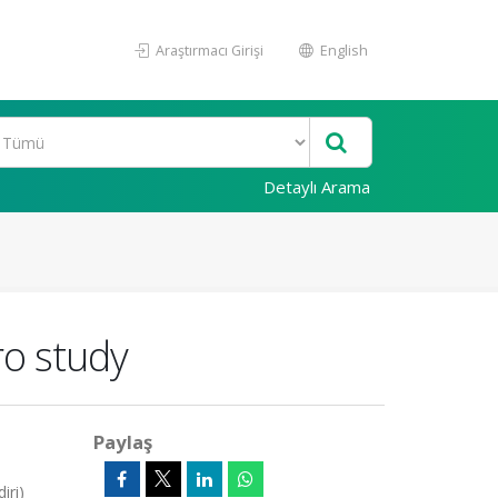
Araştırmacı Girişi
English
Detaylı Arama
ro study
Paylaş
ri)